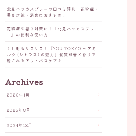
北見ハッカスプレーの口コミ評判｜花粉症・
暑さ対策・消臭におすすめ！
花粉症や暑さ対策に！「北見ハッカスプレ
ー」の便利な使い方
くせ毛もサラサラ！『YOU TOKYO ヘアミ
ルク (シトラス) の魅力』髪質改善と香りで
癒されるアウトバスケア♪
Archives
2026年1月
2025年3月
2024年12月